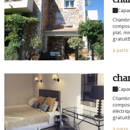
Capac
Chambre 
composé
plat, mi
gratuit
à partir
cha
Capac
Chambre 
composé
éléctriq
gratuit
à partir