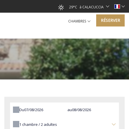
29°C
à CALACUCCIA
RÉSERVER
CHAMBRES
Du
au
1
chambre /
2
adultes