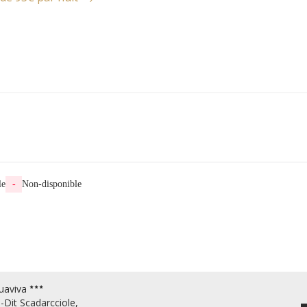
le
-
Non-disponible
uaviva
-Dit Scadarcciole,