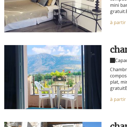
mini bar
gratuit.
à partir
cha
Capac
Chambre 
composé
plat, mi
gratuit
à partir
cha