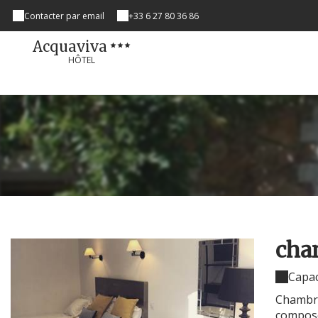
Contacter par email
+33 6 27 80 36 86
Acquaviva
HÔTEL
cha
Capac
Chambre 
composée