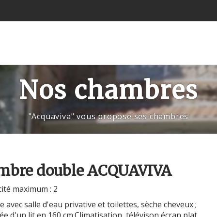
Nos chambres
"Acquaviva" vous propose ses chambres
mbre double ACQUAVIVA
ité maximum : 2
avec salle d'eau privative et toilettes, sèche cheveux ;
 d'un lit en 160 cm.Climatisation, télévison écran plat,